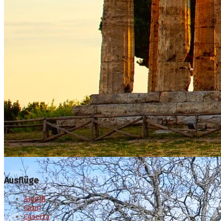
Ausflüge
Amalfi
Capri
Caserta