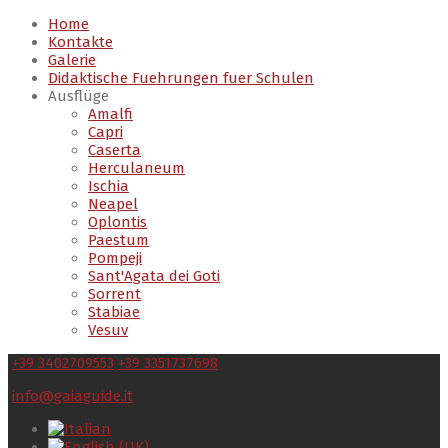
Home
Kontakte
Galerie
Didaktische Fuehrungen fuer Schulen
Ausflüge
Amalfi
Capri
Caserta
Herculaneum
Ischia
Neapel
Oplontis
Paestum
Pompeji
Sant'Agata dei Goti
Sorrent
Stabiae
Vesuv
+39 3402709553
+39 3351737698
info@gaiaguide.it