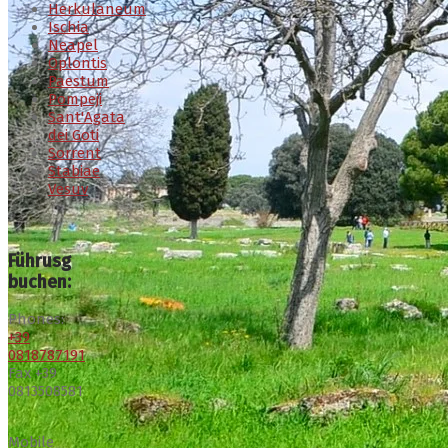
Herkulaneum
Ischia
Neapel
Oplontis
Paestum
Pompeji
Sant'Agata
dei Goti
Sorrent
Stabiae
Vesuv
Führusg
buchen:
Phones:
+39
0818787191
Fax +39
0813508581
Mobile