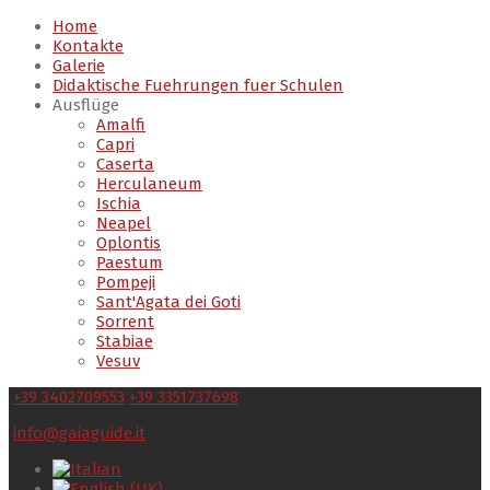
Home
Kontakte
Galerie
Didaktische Fuehrungen fuer Schulen
Ausflüge
Amalfi
Capri
Caserta
Herculaneum
Ischia
Neapel
Oplontis
Paestum
Pompeji
Sant'Agata dei Goti
Sorrent
Stabiae
Vesuv
+39 3402709553
+39 3351737698
info@gaiaguide.it