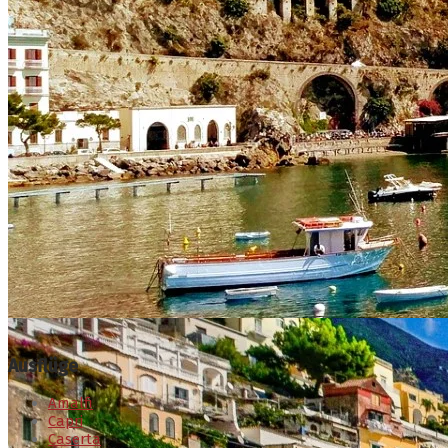
Ausflüge
Amalfi
Capri
Caserta