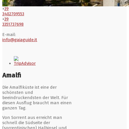
Phone:
+
39
3402709553
+
39
3351737698
E-mail:
info@gaiaguide.it
Amalfi
Die Amalfiküste ist eine der
schönsten und
beeindruckendsten der Welt. Für
diesen Ausflug braucht man einen
ganzen Tag.
Von Sorrent aus erreicht man
schnell die Südseite der
(sorrentinischen) Halbinsel und