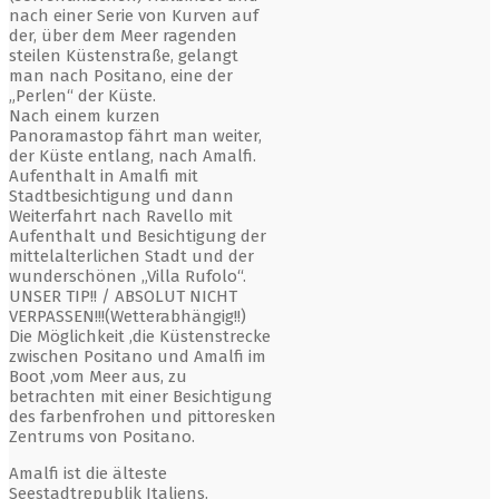
nach einer Serie von Kurven auf
der, über dem Meer ragenden
steilen Küstenstraße, gelangt
man nach Positano, eine der
„Perlen“ der Küste.
Nach einem kurzen
Panoramastop fährt man weiter,
der Küste entlang, nach Amalfi.
Aufenthalt in Amalfi mit
Stadtbesichtigung und dann
Weiterfahrt nach Ravello mit
Aufenthalt und Besichtigung der
mittelalterlichen Stadt und der
wunderschönen „Villa Rufolo“.
UNSER TIP!! / ABSOLUT NICHT
VERPASSEN!!!(Wetterabhängig!!)
Die Möglichkeit ,die Küstenstrecke
zwischen Positano und Amalfi im
Boot ,vom Meer aus, zu
betrachten mit einer Besichtigung
des farbenfrohen und pittoresken
Zentrums von Positano.
Amalfi ist die älteste
Seestadtrepublik Italiens.