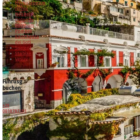
Herkulaneum
Ischia
Neapel
Oplontis
Paestum
Pompeji
Sant'Agata
dei Goti
Sorrent
Stabiae
Vesuv
Führusg
buchen:
Phones:
+39
0818787191
Fax +39
0813508581
Mobile