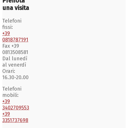
Prenota
una visita
Telefoni
fissi:
+39
0818787191
Fax +39
0813508581
Dal lunedì
al venerdì
Orari:
16.30-20.00
Telefoni
mobili:
+39
3402709553
+39
3351737698