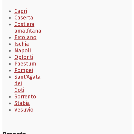
Capri
Caserta
Costiera
amalfitana
Ercolano
Ischia
Napoli
Oplonti
Paestum
Pompei
Sant'Agata
dei
Goti
Sorrento
Stabia
Vesuvio