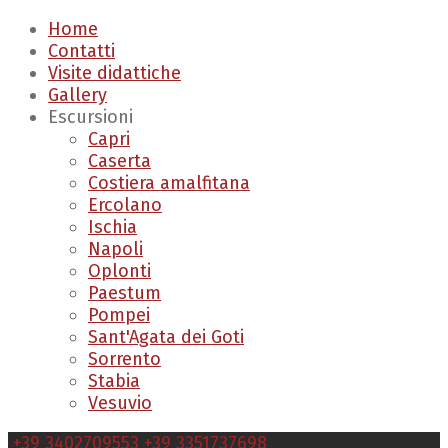
Home
Contatti
Visite didattiche
Gallery
Escursioni
Capri
Caserta
Costiera amalfitana
Ercolano
Ischia
Napoli
Oplonti
Paestum
Pompei
Sant'Agata dei Goti
Sorrento
Stabia
Vesuvio
+39 3402709553
+39 3351737698