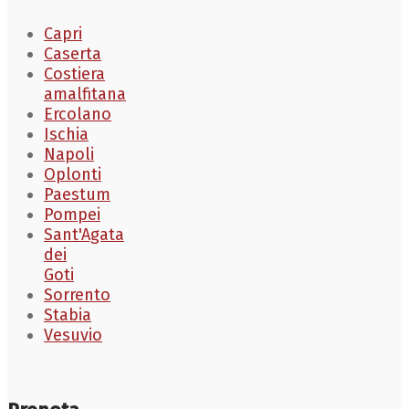
Capri
Caserta
Costiera
amalfitana
Ercolano
Ischia
Napoli
Oplonti
Paestum
Pompei
Sant'Agata
dei
Goti
Sorrento
Stabia
Vesuvio