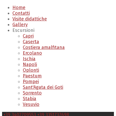
Home
Contatti
Visite didattiche
Gallery
Escursioni
Capri
Caserta
Costiera amalfitana
Ercolano
Ischia
Napoli
Oplonti
Paestum
Pompei
Sant'Agata dei Goti
Sorrento
Stabia
Vesuvio
+39 3402709553
+39 3351737698