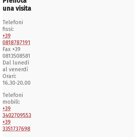
Prenota
una visita
Telefoni
fissi:
+39
0818787191
Fax +39
0813508581
Dal lunedì
al venerdì
Orari:
16.30-20.00
Telefoni
mobili:
+39
3402709553
+39
3351737698