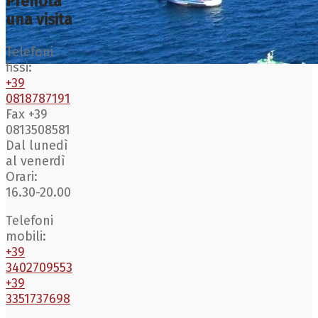
Prenota
una visita
Telefoni
fissi:
+39
0818787191
Fax +39
0813508581
Dal lunedì
al venerdì
Orari:
16.30-20.00
Telefoni
mobili:
+39
3402709553
+39
3351737698