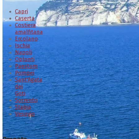
Capri
Caserta
Costiera
amalfitana
Ercolano
Ischia
Napoli
Oplonti
Paestum
Pompei
Sant'Agata
dei
Goti
Sorrento
Stabia
Vesuvio