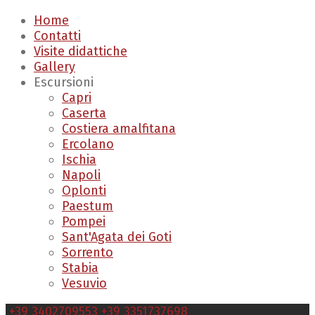
Home
Contatti
Visite didattiche
Gallery
Escursioni
Capri
Caserta
Costiera amalfitana
Ercolano
Ischia
Napoli
Oplonti
Paestum
Pompei
Sant'Agata dei Goti
Sorrento
Stabia
Vesuvio
+39 3402709553
+39 3351737698